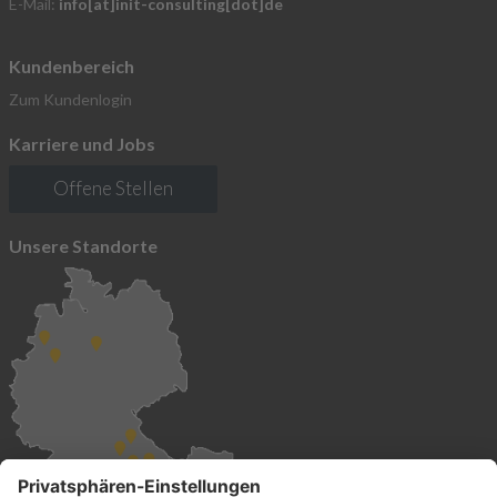
E-Mail:
info[at]init-consulting[dot]de
Kundenbereich
Zum Kundenlogin
Karriere und Jobs
Offene Stellen
Unsere Standorte