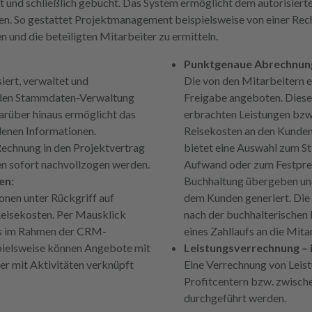
et und schließlich gebucht. Das System ermöglicht dem autorisier
en. So gestattet Projektmanagement beispielsweise von einer Rech
 und die beteiligten Mitarbeiter zu ermitteln.
Punktgenaue Abrechnung,
siert, verwaltet und
Die von den Mitarbeitern e
nden Stammdaten-Verwaltung
Freigabe angeboten. Dieser
Darüber hinaus ermöglicht das
erbrachten Leistungen bzw.
denen Informationen.
Reisekosten an den Kunden
echnung in den Projektvertrag
bietet eine Auswahl zum St
en sofort nachvollzogen werden.
Aufwand oder zum Festprei
en:
Buchhaltung übergeben und
nen unter Rückgriff auf
dem Kunden generiert. Die
Reisekosten. Per Mausklick
nach der buchhalterischen
as im Rahmen der CRM-
eines Zahllaufs an die Mita
spielsweise können Angebote mit
Leistungsverrechnung – i
er mit Aktivitäten verknüpft
Eine Verrechnung von Leis
Profitcentern bzw. zwisch
durchgeführt werden.