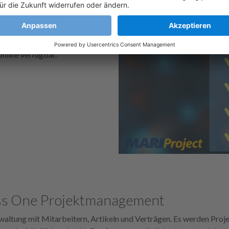
ung und Stundenerfassung.
t über Kundensysteme und -
t SharePoint-Bibliotheken.
nline verfügbar.
ss One Projektmanagement
ltung mit Mitarbeitern, Artikeln und Verträgen. Es werden Projek