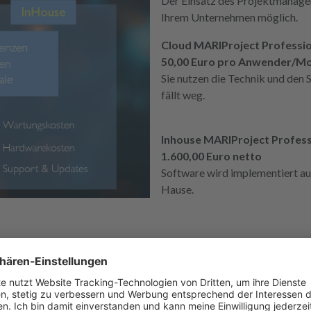
Der Einsatz des Projektmanagem
Ihrem Unternehmen möglich.
Cloud MARIProject Professio
50,00 Euro pro Anwender/Mo
Sie nutzen die Technik und den S
fällt weg.
Inhouse MARIProject Profess
1.600,00 Euro netto
Software wird implementiert a
Hause.
ngreiche Funktionen zur
n, sowie Supportprozessen.