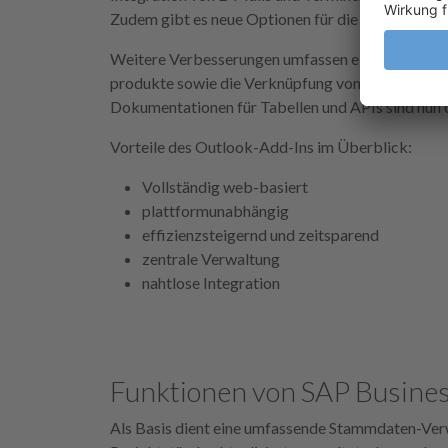
Zudem gibt es neue Optionen für die Projektplan
Weitere Verbesserungen umfassen eine Übersich
produkte sowie die Verknüpfung von Projekten mi
Dokumentationen für Tabellen und APIs sind nun o
Vorteile des Outlook-Add-Ins im Überblick:
Vollständig web-basiert
plattformunabhängig
effizienzsteigernd und zeitsparend
zentrale Verwaltung
nahtlose Integration
Funktionen von SAP Busine
Als Basis dient eine umfassende Stammdaten-Verwa