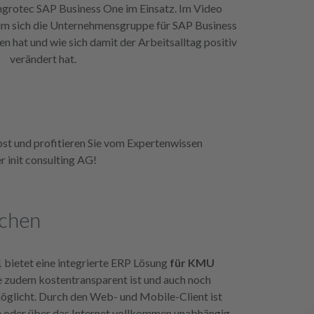
Engrotec SAP Business One im Einsatz. Im Video
um sich die Unternehmensgruppe für SAP Business
 hat und wie sich damit der Arbeitsalltag positiv
verändert hat.
bst und profitieren Sie vom Expertenwissen
r init consulting AG!
ichen
bietet eine integrierte ERP Lösung
für KMU
e zudem kostentransparent ist und auch noch
öglicht. Durch den Web- und Mobile-Client ist
 oder über das Internet vollkommen unabhängig