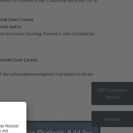
ents ist sowohl in der Cloud wie auch vor Ort in
nal User Lizenz
nat netto
ervice eines Hosting-Partners, eine Installation
ional User Lizenz
uf der unternehmenseigenen Hardware in Ihrem
SBO kostenlos
testen
Kontakt