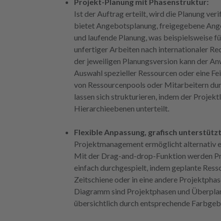
Projekt-Planung mit Phasenstruktur:
Ist der Auftrag erteilt, wird die Planung ve
bietet Angebotsplanung, freigegebene Ang
und laufende Planung, was beispielsweise f
unfertiger Arbeiten nach internationaler Re
der jeweiligen Planungsversion kann der A
Auswahl spezieller Ressourcen oder eine F
von Ressourcenpools oder Mitarbeitern du
lassen sich strukturieren, indem der Projektl
Hierarchieebenen unterteilt.
Flexible Anpassung, grafisch unterstützt
Projektmanagement ermöglicht alternativ 
Mit der Drag-and-drop-Funktion werden Pro
einfach durchgespielt, indem geplante Resso
Zeitschiene oder in eine andere Projektp
Diagramm sind Projektphasen und Überplan
übersichtlich durch entsprechende Farbge