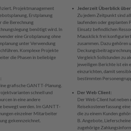
rifiziert. Projektmanagement
Jederzeit Überblick übe
ebotsplanung, Erstplanung
Zu jedem Zeitpunkt sind al
ür die Berechnung
laufenden oder geplanten P
chnungslegung benötigt wird. In
Einsatz befindlichen Resso
nwender eine Grobplanung ohne
Mausklick frei konfigurie
einplanung unter Verwendung
zusammen. Dazu gehören un
rchführen. Komplexe Projekte
Deckungsbeitragsrechnung
eiter die Phasen in beliebige
Vergleich Sollstunden zu ak
jeweiligen Berichte ist ei
einzurichten, damit sensib
:
bestimmten Personengrupp
eine grafische GANTT-Planung.
jektvarianten schnell und
Der Web Client:
urcen in eine andere
Der Web Client hat neben 
hase bewegt werden. Im GANTT-
Reisekostenerfassung eine 
ungen einzelner Mitarbeiter
die zu einem Kunden gehöre
bung gekennzeichnet.
B. Angebote, Lieferscheine
zugehörige Zahlungsinforma