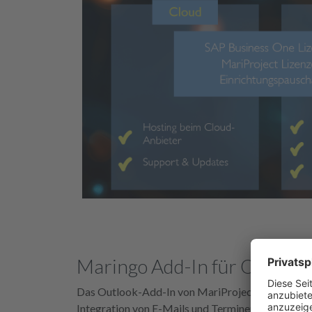
Maringo Add-In für Outlook
Das Outlook-Add-In von MariProject bietet umfa
Integration von E-Mails und Terminen in Projekte