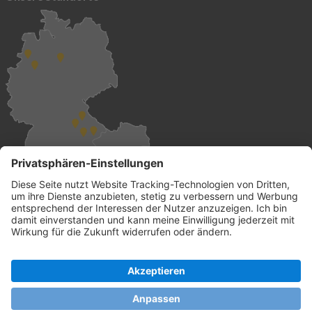
Global vertreten
und überall für Sie da.
© 2026 init-consulting AG • Ruppertswies 14 • 85092 Kösching •
Germany