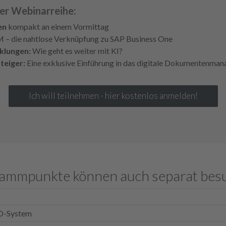
rer Webinarreihe:
en
kompakt an einem Vormittag
– die nahtlose Verknüpfung zu SAP Business One
klungen:
Wie geht es weiter mit KI?
teiger:
Eine exklusive Einführung in das digitale Dokumentenm
Ich will teilnehmen - hier kostenlos anmelden!
grammpunkte können auch separat bes
LO-System