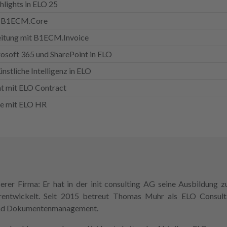
lights in ELO 25
: B1ECM.Core
itung mit B1ECM.Invoice
rosoft 365 und SharePoint in ELO
nstliche Intelligenz in ELO
 mit ELO Contract
te mit ELO HR
rer Firma: Er hat in der init consulting AG seine Ausbildung 
erentwickelt. Seit 2015 betreut Thomas Muhr als ELO Consult
g und Dokumentenmanagement.