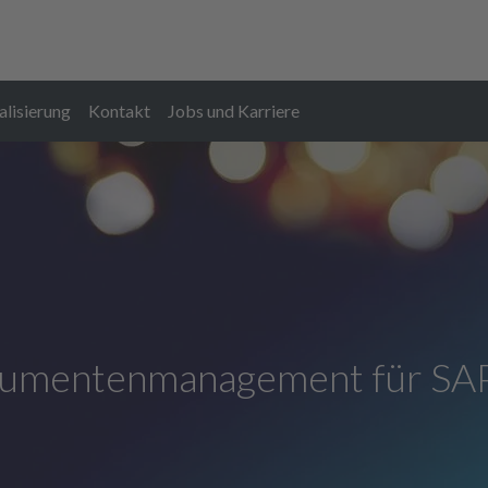
alisierung
Kontakt
Jobs und Karriere
Anlagen- und Maschinenbau
Online-Ange
mentenmanagement für SAP