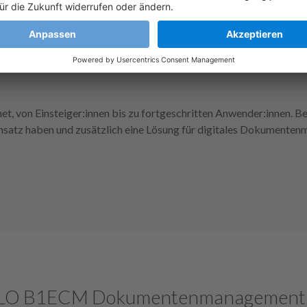
t, von Einsteiger:innen bis zu fortgeschritten Anwender:innen. Be
nsatz haben und zusätzlich eine Lösung für digitales Dokumente
 ELO B1ECM Dokumentenmanagement