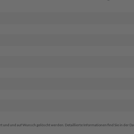
Ich stimme zu, dass meine Angaben erhoben, gespeichert und und auf Wunsch gelöscht werden. Detaillierte I