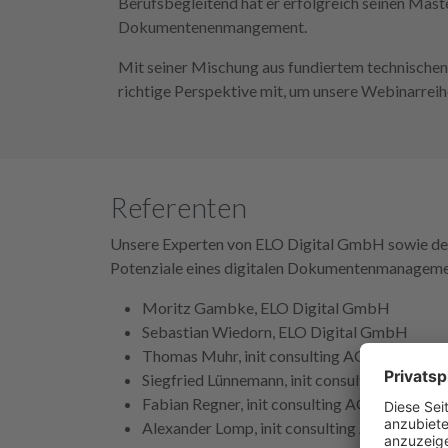
Berufsbegleitend hat er erfolgreich seinen Mast
Dokumentenenmangement.
Mit seiner Mischung aus fundiertem technischen
richtige Perspektive mit, um unsere Webinarrei
Referenten
Unsere Experten von ELO Digital GmbH sowie der in
Potenziale eines digitalen Dokumentenmanageme
Moritz Gambke, ELO Digital GmbH
Sebastian Wiedorn, ELO Digital GmbH
Thomas Muhr, init consulting AG
Siegfried Lünnemann, init consulting AG
Fabian Regner, init consulting AG
Alexander Lomp, init consulting AG