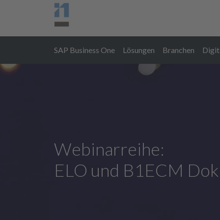
SAP Business One
Lösungen
Branchen
Digit
Dokumentenmanagement B1ECM
Webinarreihe:
ELO und B1ECM Doku