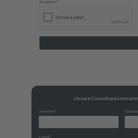
Recaptcha
*
Unsere Consultants beraten 
Vorname
*
Nachn
E-Mail
*